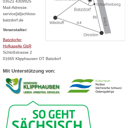
03521 4309925
Mail-Adresse:
service[ät]schloss-
batzdorf.de
Veranstalter:
Batzdorfer
Hofkapelle GbR
Schloßstrasse 2
01665 Klipphausen OT Batzdorf
Mit Unterstützung von: