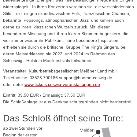
bedeutet „ewige Energie“, was ihre beständige Freude am Singen
widerspiegelt. In ihren Konzerten vereinen sie die verschiedensten
Stile – sie singen skandinavischen Folk, französischen Chanson,
bekannte Popsongs, atmosphärischen Jazz und kehren auch
gerne zu ihren klassischen Wurzeln zurück. Mit dieser
besonderen Mischung und ihren klaren Stimmen begeistern die
vier immer wieder ihr Publikum. Eine besondere Inspiration
erhielten sie durch die britische Gruppe The King’s Singers, bei
deren Meisterklassen sie 2022 und 2024 im Rahmen des
Schleswig- Holstein Musikfestivals teilnahmen.
Veranstalter: Kulturbetriebsgesellschaft Meißner Land mbH
Tickethotline: 03523 700186 support@boerse-coswig.de
oder unter
www.tickets.coswig-veranstaltungen.de
Eintritt: 39,50 EUR / Ermässigt: 37,50 EUR
Die Schloßanlage ist aus Denkmalschutzgründen nicht barrierefrei.
Das Schloß öffnet seine Tore:
ab zwei Stunden vor
Beginn der ersten