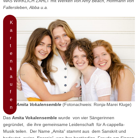
WAS WIRKLICH ZÄHLT mit
Werken von Amy Beach, Hoffmann von
Fallersleben, Abba u.a.
K
a
r
t
e
n
k
a
u
f
e
Das
Amita Vokalensemble
(Fotonachweis: Ronja-Marei Kluge)
n
Das
Amita Vokalensemble
wurde von vier Sängerinnen
gegründet, die ihre gemeinsame Leidenschaft für A-cappella-
Musik teilen. Der Name „Amita“ stammt aus dem Sanskrit und