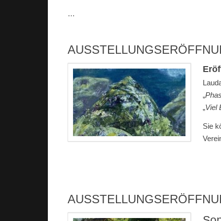
…
AUSSTELLUNGSERÖFFNUNG
Eröf
Lauda
„
Pha
„
Viel
Sie k
Verei
AUSSTELLUNGSERÖFFNUN
Son