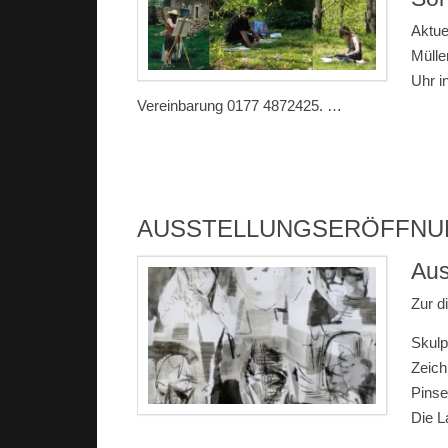
Aktue
Mülle
Uhr i
Vereinbarung 0177 4872425.
…
AUSSTELLUNGSERÖFFNUN
Aus
Zur d
Skulp
Zeich
Pinse
Die L