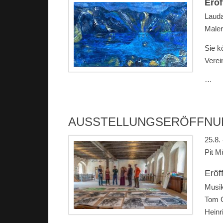
Eröf
Lauda
Maler
Sie k
Verei
…
AUSSTELLUNGSERÖFFNUN
25.8.
Pit M
Eröf
Musik
Tom G
Heinr