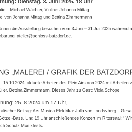
fnung: Dienstag, 3. Juni 2025, 18 Uhr
tio – Michael Wächter, Violine: Johanna Mittag
ei von Johanna Mittag und Bettina Zimmermann
önnen die Ausstellung besuchen vom 3.Juni – 31.Juli 2025 während a
nbarung: atelier@schloss-batzdorf.de.
G „MALEREI / GRAFIK DER BATZDO
 – 15.10.2024 aktuelle Arbeiten des Plein Airs von 2024 mit Arbeiten 
üller, Bettina Zimmermann. Dieses Jahr zu Gast: Viola Schöpe
fnung: 25. 8.2024 um 17 Uhr,
alischer Beitrag: Ars Musica Elektrika: Julla von Landsvberg – Ges
ötze -Bass. Und 19 Uhr anschließendes Konzert im Rittersaal: “ Wir 
ich Schütz Musikfests.