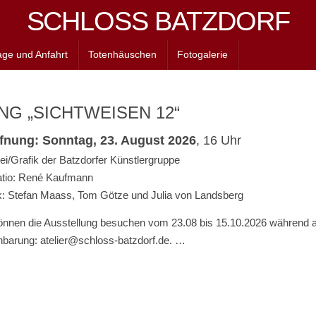
SCHLOSS BATZDORF
age und Anfahrt
Totenhäuschen
Fotogalerie
G „SICHTWEISEN 12“
fnung: Sonntag, 23. August 2026
, 16 Uhr
ei/Grafik der Batzdorfer Künstlergruppe
tio: René Kaufmann
: Stefan Maass, Tom Götze und Julia von Landsberg
önnen die Ausstellung besuchen vom 23.08 bis 15.10.2026 während a
nbarung: atelier@schloss-batzdorf.de.
…