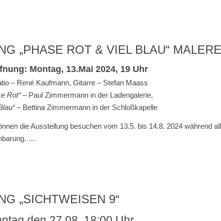
 „PHASE ROT & VIEL BLAU“ MALERE
fnung: Montag, 13.Mai 2024,
19 Uhr
tio – René Kaufmann, Gitarre – Stefan Maass
se R
ot“
– Paul Zimmermann in der Ladengalerie,
 Blau“
– Bettina Zimmermann in der Schloßkapelle
önnen die Ausstellung besuchen vom 13.5. bis 14.8. 2024 während al
nbarung.
…
G „SICHTWEISEN 9“
ntag den 27.08. 18:00 Uhr