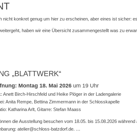
NT
h nicht konkret genug um hier zu erscheinen, aber eines ist sicher: e
eitergeht, haben wir eine Übersicht zusammengestellt was zu erwart
G „BLATTWERK“
fnung: Montag 18. Mai 2026
um 19 Uhr
k: Anett Birch-Hirschfeld und Heike Plöger in der Ladengalerie
ei: Anita Rempe, Bettina Zimmermann in der Schlosskapelle
tio: Katharina Arlt, Gitarre: Stefan Maass
önnen die Ausstellung besuchen vom 18.05. bis 15.08.2026 während 
nbarung: atelier@schloss-batzdorf.de.
…