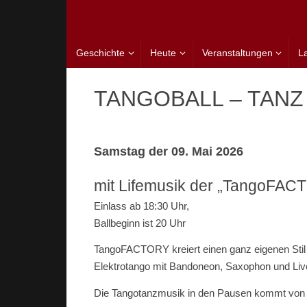
Zum
Inhalt
springen
Zum
Geschichte
Heute
Veranstaltungen
L
Inhalt
springen
TANGOBALL – TANZ
Samstag der 09. Mai 2026
mit Lifemusik der „TangoFAC
Einlass ab 18:30 Uhr,
Ballbeginn ist 20 Uhr
TangoFACTORY kreiert einen ganz eigenen S
Elektrotango mit Bandoneon, Saxophon und Live
Die Tangotanzmusik in den Pausen kommt von 