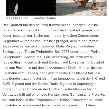
© Claire Huteau / Günther Bauer
Das Quartett um den deutsch-französischen Pianisten Antoine
Spranger erkundet mit kompromissloser Hingabe Dynamik und
Klang, stets auf der Suche nach neuen lyri­schen Dimensionen.
Gegründet wurde es von Antoine Spranger, dem in der Pariser
Jazzszene verwurzelten Bassisten Matis Regnault und dem
Schlagzeuger Tobias Frohnhöfer. Seit 2023 erweitert der Pariser
Saxophonist LudovicErnault die Besetzung, die mittlerweile
regelmäßig in Frankreich und Deutschland konzertiert. In Batzdorf
trifft das Ensemble auf den Jazztrompeter Marko Mebus, dessen
Laufbahn vom Landesjugendjazzorchester Rheinland-Pfalzüber
das Bundesjazzorchester bis hin zu Engagements mit der HR- und
SWR-Bigband und der Danish Radio Bigband in Kopenhagen
führte. Er unterrichtete an der Hochschule für Musik in Mainz.
Vertrautes trifft auf eine neue Konstellation: Gemeinsame Projekte,
wie zum Beispiel das Programm von Tobias Frohnhöfer mit Matis
und Antoine, sowie eine Flamenco-Jazz- Formation mit dem