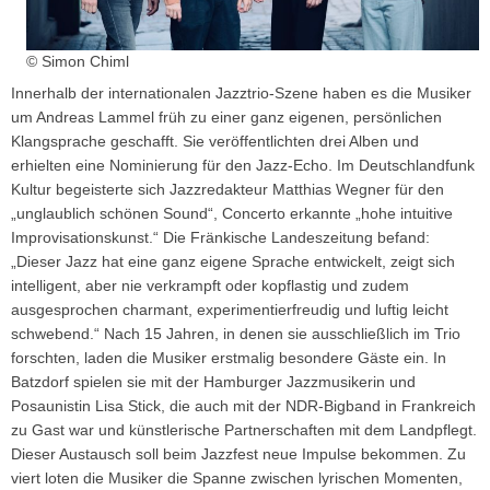
© Simon Chiml
Innerhalb der internationalen Jazztrio-Szene haben es die Musiker
um Andreas Lammel früh zu einer ganz eigenen, persönlichen
Klangsprache geschafft. Sie veröffentlichten drei Alben und
erhielten eine Nominierung für den Jazz-Echo. Im Deutschlandfunk
Kultur begeisterte sich Jazz­redakteur Matthias Wegner für den
„unglaublich schönen Sound“, Concerto erkannte „hohe intuitive
Im­provisationskunst.“ Die Fränkische Landeszeitung befand:
„Dieser Jazz hat eine ganz eigene Sprache entwickelt, zeigt sich
intelligent, aber nie verkrampft oder kopflastig und zudem
ausgesprochen charmant, experimentierfreudig und luftig leicht
schwebend.“ Nach 15 Jahren, in denen sie ausschließlich im Trio
forschten, laden die Musiker erstmalig besondere Gäste ein. In
Batzdorf spielen sie mit der Hamburger Jazzmusikerin und
Posaunistin Lisa Stick, die auch mit der NDR-Bigband in Frankreich
zu Gast war und künstlerische Partnerschaften mit dem Landpflegt.
Dieser Austausch soll beim Jazzfest neue Impulse bekommen. Zu
viert loten die Musiker die Spanne zwischen lyrischen Momenten,