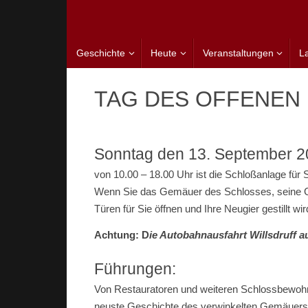
Zum
Inhalt
springen
Zum
Geschichte
Heute
Veranstaltungen
L
Inhalt
springen
TAG DES OFFENEN
Sonntag den 13. September 
von 10.00 – 18.00 Uhr ist die Schloßanlage für S
Wenn Sie das Gemäuer des Schlosses, seine Ge
Türen für Sie öffnen und Ihre Neugier gestillt wir
Achtung: D
ie Autobahnausfahrt Willsdruff a
Führungen:
Von Restauratoren und weiteren Schlossbewohner
neuste Geschichte des verwinkelten Gemäuers.