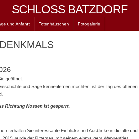
SCHLOSS BATZDORF
age und Anfahrt
Totenhäuschen
Fotogalerie
 DENKMALS
2026
ie geöffnet.
schichte und Sage kennenlernen möchten, ist der Tag des offenen D
d.
us Richtung Nossen ist gesperrt.
n erhalten Sie interessante Einblicke und Ausblicke in die alte und
 2019 wurde der Rittersaal mit seinem einmaligem Wappenfries