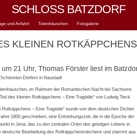
SCHLOSS BATZDORF
age und Anfahrt
Totenhäuschen
Fotogalerie
ES KLEINEN ROTKÄPPCHENS 
um 21 Uhr, Thomas Förster liest im Batzdo
Schönsten Dörfern in Naustadt
 Totenhäuschen, im Rahmen der Romantischen Nacht bei Sachsens
Tod des kleinen Rotkäppchens – Eine Tragödie“ von Ludwig Tieck
 Rotkäppchens – Eine Tragödie“ wurde von dem deutschen Dichter
Jahre 1800 geschrieben, eine Entstehungszeit, die in die Epoche der
punkt in Jena, das zu den zentralen Orten des geistigen Lebens in
ste deutsche Bearbeitung des Rotkäppchenmärchens und stammt aus