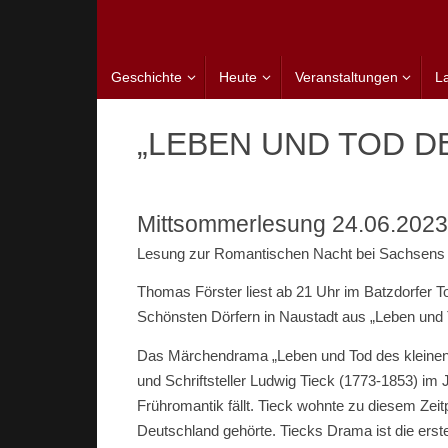
Zum
Inhalt
springen
Zum
Geschichte
Heute
Veranstaltungen
L
Inhalt
springen
„LEBEN UND TOD D
Mittsommerlesung 24.06.2023 
Lesung zur Romantischen Nacht bei Sachsens 
Thomas Förster liest ab 21 Uhr im Batzdorfer
Schönsten Dörfern in Naustadt aus „Leben und 
Das Märchendrama „Leben und Tod des kleinen
und Schriftsteller Ludwig Tieck (1773-1853) im 
Frühromantik fällt. Tieck wohnte zu diesem Zeit
Deutschland gehörte. Tiecks Drama ist die er