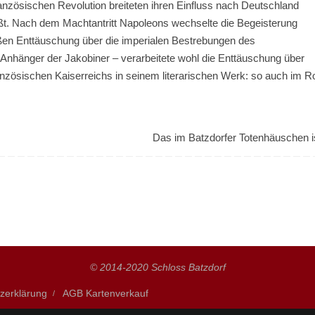
anzösischen Revolution breiteten ihren Einfluss nach Deutschland
üßt. Nach dem Machtantritt Napoleons wechselte die Begeisterung
roßen Enttäuschung über die imperialen Bestrebungen des
 Anhänger der Jakobiner – verarbeitete wohl die Enttäuschung über
französischen Kaiserreichs in seinem literarischen Werk: so auch im
Das im Batzdorfer Totenhäuschen is
© 2014-2020 Schloss Batzdorf
zerklärung
AGB Kartenverkauf