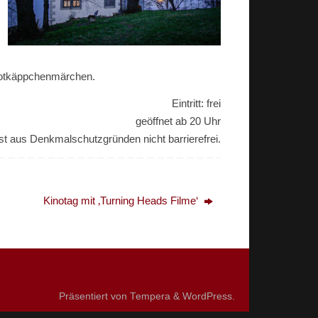
 Rotkäppchenmärchen.
Eintritt: frei
geöffnet ab 20 Uhr
t aus Denkmalschutzgründen nicht barrierefrei.
Kinotag mit ‚Turning Heads Filme‘
Präsentiert von
Tempera
&
WordPress.