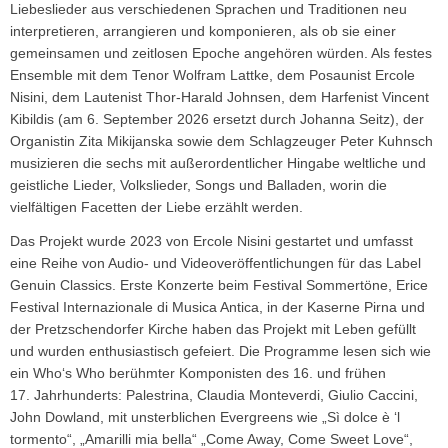
Liebeslieder aus verschiedenen Sprachen und Traditionen neu
interpretieren, arrangieren und komponieren, als ob sie einer
gemeinsamen und zeitlosen Epoche angehören würden. Als festes
Ensemble mit dem Tenor Wolfram Lattke, dem Posaunist Ercole
Nisini, dem Lautenist Thor-Harald Johnsen, dem Harfenist Vincent
Kibildis (am 6. September 2026 ersetzt durch Johanna Seitz), der
Organistin Zita Mikijanska sowie dem Schlagzeuger Peter Kuhnsch
musizieren die sechs mit außerordentlicher Hingabe weltliche und
geistliche Lieder, Volkslieder, Songs und Balladen, worin die
vielfältigen Facetten der Liebe erzählt werden.
Das Projekt wurde 2023 von Ercole Nisini gestartet und umfasst
eine Reihe von Audio- und Videoveröffentlichungen für das Label
Genuin Classics. Erste Konzerte beim Festival Sommertöne, Erice
Festival Internazionale di Musica Antica, in der Kaserne Pirna und
der Pretzschendorfer Kirche haben das Projekt mit Leben gefüllt
und wurden enthusiastisch gefeiert. Die Programme lesen sich wie
ein Who‘s Who berühmter Komponisten des 16. und frühen
17. Jahrhunderts: Palestrina, Claudia Monteverdi, Giulio Caccini,
John Dowland, mit unsterblichen Evergreens wie „Sì dolce è ‘l
tormento“, „Amarilli mia bella“ „Come Away, Come Sweet Love“,