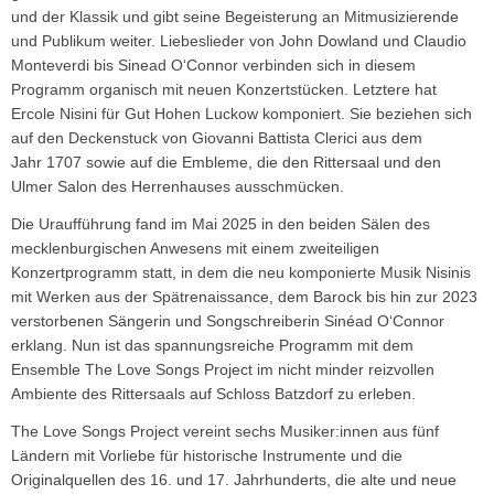
und der Klassik und gibt seine Begeisterung an Mitmusizierende
und Publikum weiter. Liebeslieder von John Dowland und Claudio
Monteverdi bis Sinead O‘Connor verbinden sich in diesem
Programm organisch mit neuen Konzertstücken. Letztere hat
Ercole Nisini für Gut Hohen Luckow komponiert. Sie beziehen sich
auf den Deckenstuck von Giovanni Battista Clerici aus dem
Jahr 1707 sowie auf die Embleme, die den Rittersaal und den
Ulmer Salon des Herrenhauses ausschmücken.
Die Uraufführung fand im Mai 2025 in den beiden Sälen des
mecklenburgischen Anwesens mit einem zweiteiligen
Konzertprogramm statt, in dem die neu komponierte Musik Nisinis
mit Werken aus der Spätrenaissance, dem Barock bis hin zur 2023
verstorbenen Sängerin und Songschreiberin Sinéad O‘Connor
erklang. Nun ist das spannungsreiche Programm mit dem
Ensemble The Love Songs Project im nicht minder reizvollen
Ambiente des Rittersaals auf Schloss Batzdorf zu erleben.
The Love Songs Project vereint sechs Musiker:innen aus fünf
Ländern mit Vorliebe für historische Instrumente und die
Originalquellen des 16. und 17. Jahrhunderts, die alte und neue